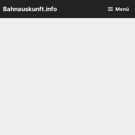
Zum
Bahnauskunft.info
Menü
Inhalt
springen