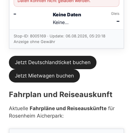
Daten konnten nicht geladen werden.
–
Gleis
Keine Daten
–
Keine
Verbindungen
im aktuellen
Stop-ID: 8005169 · Update: 06.08.2026, 05:20:18
Feed.
Anzeige ohne Gewähr
Jetzt Deutschlandticket buchen
Jetzt Mietwagen buchen
Fahrplan und Reiseauskunft
Aktuelle
Fahrpläne und Reiseauskünfte
für
Rosenheim Aicherpark: