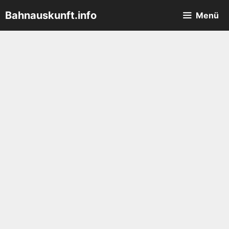
Zum
Bahnauskunft.info
Menü
Inhalt
springen