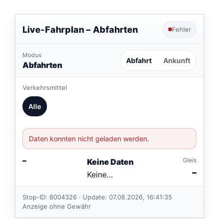
Live-Fahrplan –
Abfahrten
Fehler
Modus
Abfahrt
Ankunft
Abfahrten
Verkehrsmittel
Alle
Daten konnten nicht geladen werden.
–
Gleis
Keine Daten
–
Keine
Verbindungen
im aktuellen
Stop-ID: 8004326 · Update: 07.08.2026, 16:41:35
Feed.
Anzeige ohne Gewähr