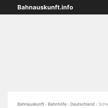
Zum
Bahnauskunft.info
Inhalt
springen
Bahnauskunft
›
Bahnhöfe
›
Deutschland
›
Schw