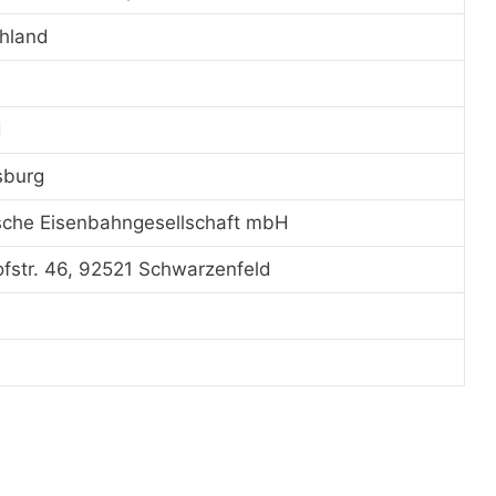
hland
d
sburg
sche Eisenbahngesellschaft mbH
fstr. 46, 92521 Schwarzenfeld