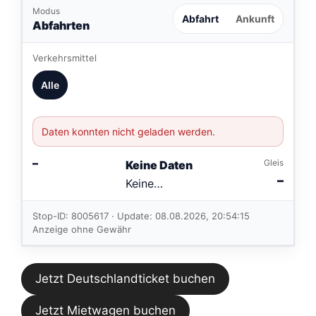
Modus
Abfahrt
Ankunft
Abfahrten
Verkehrsmittel
Alle
Daten konnten nicht geladen werden.
–
Gleis
Keine Daten
–
Keine
Verbindungen
im aktuellen
Stop-ID: 8005617 · Update: 08.08.2026, 20:54:15
Feed.
Anzeige ohne Gewähr
Jetzt Deutschlandticket buchen
Jetzt Mietwagen buchen