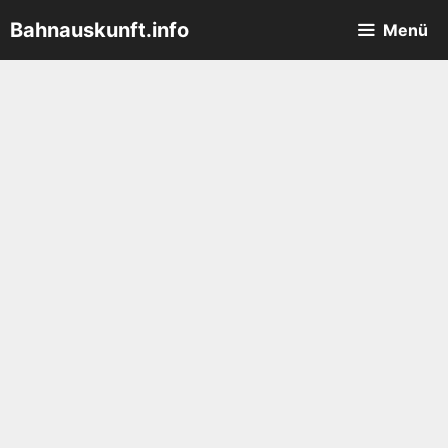
Zum
Bahnauskunft.info
Menü
Inhalt
springen