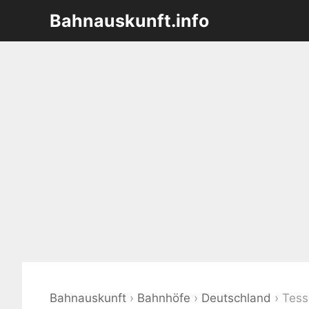
Zum
Bahnauskunft.info
Inhalt
springen
Bahnauskunft
›
Bahnhöfe
›
Deutschland
›
Tess