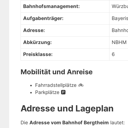
Bahnhofsmanagement:
Würzb
Aufgabenträger:
Bayeri
Adresse:
Bahnho
Abkürzung:
NBHM
Preisklasse:
6
Mobilität und Anreise
Fahrradstellplätze
🚲
Parkplätze
🅿️
Adresse und Lageplan
Die
Adresse vom Bahnhof Bergtheim
lautet: