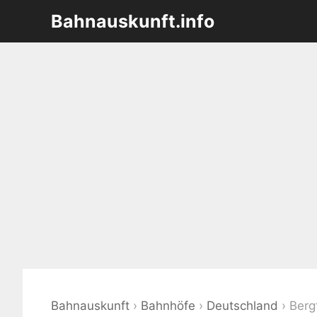
Zum
Bahnauskunft.info
Inhalt
springen
Bahnauskunft
›
Bahnhöfe
›
Deutschland
›
Berg