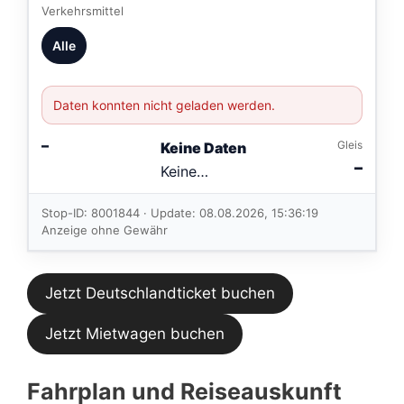
Verkehrsmittel
Alle
Daten konnten nicht geladen werden.
–
Gleis
Keine Daten
–
Keine
Verbindungen
im aktuellen
Stop-ID: 8001844 · Update: 08.08.2026, 15:36:19
Feed.
Anzeige ohne Gewähr
Jetzt Deutschlandticket buchen
Jetzt Mietwagen buchen
Fahrplan und Reiseauskunft