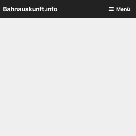
Zum
Bahnauskunft.info
Menü
Inhalt
springen