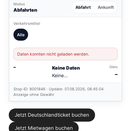
Modus
Abfahrt
Ankunft
Abfahrten
Verkehrsmittel
Alle
Daten konnten nicht geladen werden.
–
Gleis
Keine Daten
–
Keine
Verbindungen
im aktuellen
Stop-ID: 8001846 · Update: 07.08.2026, 08:45:04
Feed.
Anzeige ohne Gewähr
Jetzt Deutschlandticket buchen
Jetzt Mietwagen buchen