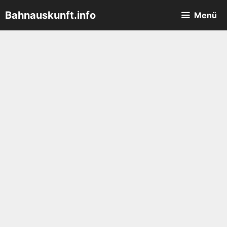
Zum
Bahnauskunft.info
Menü
Inhalt
springen