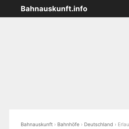
Zum
Bahnauskunft.info
Inhalt
springen
Bahnauskunft
›
Bahnhöfe
›
Deutschland
›
Erla