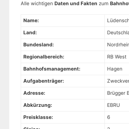
Alle wichtigen
Daten und Fakten
zum
Bahnhof
Name:
Lüdensch
Land:
Deutschl
Bundesland:
Nordrhei
Regionalbereich:
RB West
Bahnhofsmanagement:
Hagen
Aufgabenträger:
Zweckver
Adresse:
Brügger 
Abkürzung:
EBRU
Preisklasse:
6