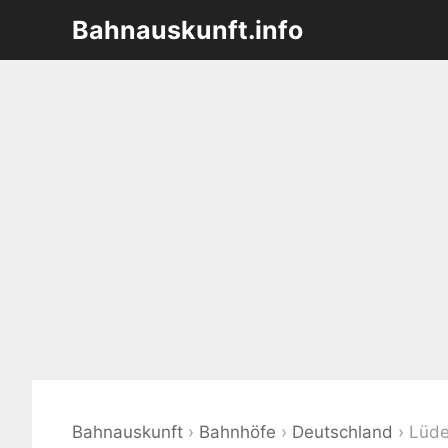
Zum
Bahnauskunft.info
Inhalt
springen
Bahnauskunft
›
Bahnhöfe
›
Deutschland
›
Lüde