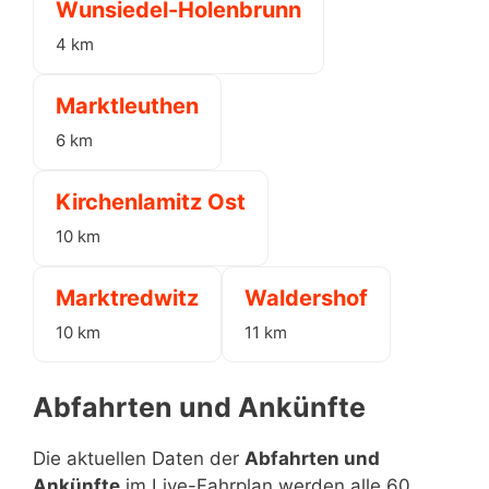
Wunsiedel-Holenbrunn
4 km
Marktleuthen
6 km
Kirchenlamitz Ost
10 km
Marktredwitz
Waldershof
10 km
11 km
Abfahrten und Ankünfte
Die aktuellen Daten der
Abfahrten und
Ankünfte
im Live-Fahrplan werden alle 60