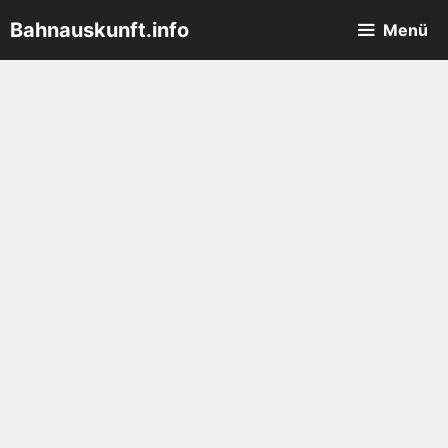
Zum
Bahnauskunft.info
Menü
Inhalt
springen