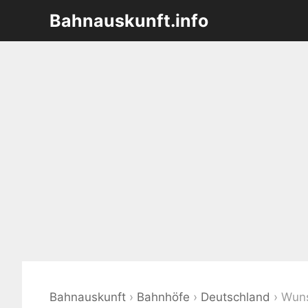
Zum
Bahnauskunft.info
Inhalt
springen
Bahnauskunft
›
Bahnhöfe
›
Deutschland
›
Wuns