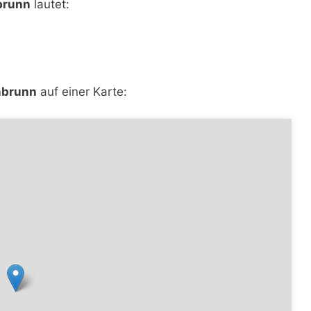
brunn
lautet:
nbrunn
auf einer Karte: