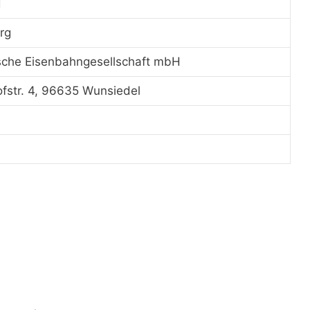
d
rg
sche Eisenbahngesellschaft mbH
fstr. 4, 96635 Wunsiedel