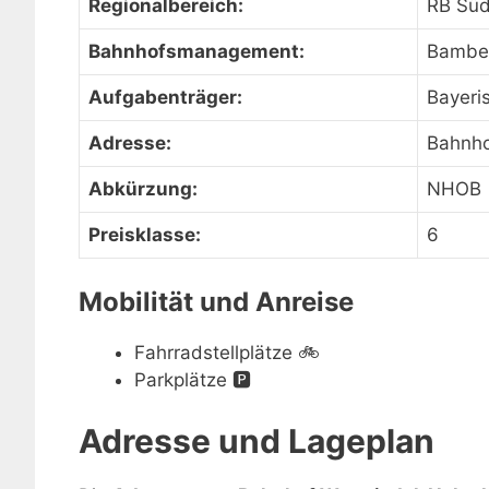
Regionalbereich:
RB Sü
Bahnhofsmanagement:
Bambe
Aufgabenträger:
Bayeri
Adresse:
Bahnho
Abkürzung:
NHOB
Preisklasse:
6
Mobilität und Anreise
Fahrradstellplätze
🚲
Parkplätze
🅿️
Adresse und Lageplan