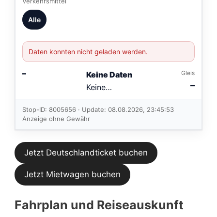
Verkehrsmittel
Alle
Daten konnten nicht geladen werden.
–
Gleis
Keine Daten
–
Keine
Verbindungen
im aktuellen
Stop-ID: 8005656 · Update: 08.08.2026, 23:45:53
Feed.
Anzeige ohne Gewähr
Jetzt Deutschlandticket buchen
Jetzt Mietwagen buchen
Fahrplan und Reiseauskunft