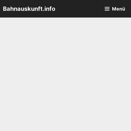
Zum
Bahnauskunft.info
Menü
Inhalt
springen