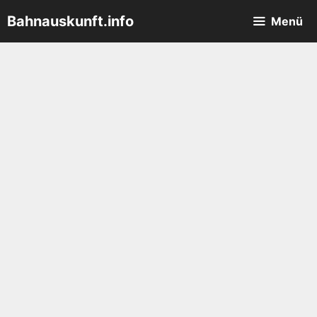
Zum
Bahnauskunft.info
Menü
Inhalt
springen